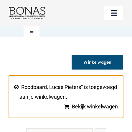
Ga
naar
Toggle
inhoud
Naviga
Berichten
Toggle
Navigation
Mijn account
Boeken bestellen
Winkelwagen
Boekwinkel
Over BONAS
Steun BONAS
Winkelwagen
“Roodbaard, Lucas Pieters” is toegevoegd
aan je winkelwagen.
Bekijk winkelwagen