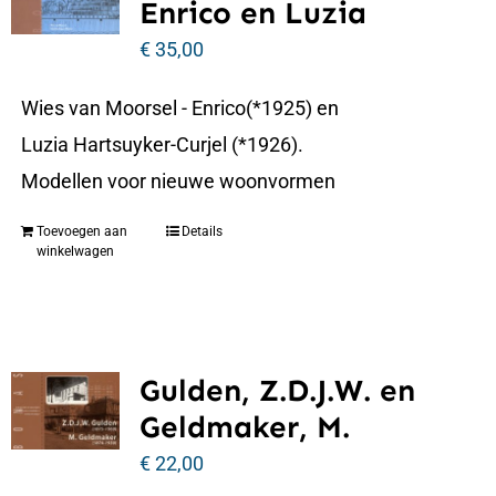
Enrico en Luzia
€
35,00
Wies van Moorsel - Enrico(*1925) en
Luzia Hartsuyker-Curjel (*1926).
Modellen voor nieuwe woonvormen
Toevoegen aan
Details
winkelwagen
Gulden, Z.D.J.W. en
Geldmaker, M.
€
22,00