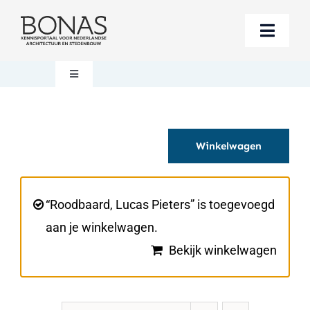
Ga
naar
Toggle
inhoud
Naviga
Berichten
Toggle
Navigation
Mijn account
Boeken bestellen
Winkelwagen
Boekwinkel
Over BONAS
Steun BONAS
Winkelwagen
“Roodbaard, Lucas Pieters” is toegevoegd
aan je winkelwagen.
Bekijk winkelwagen