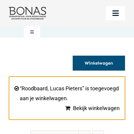
Ga
naar
Toggle
inhoud
Naviga
Berichten
Toggle
Navigation
Mijn account
Boeken bestellen
Winkelwagen
Boekwinkel
Over BONAS
Steun BONAS
Winkelwagen
“Roodbaard, Lucas Pieters” is toegevoegd
aan je winkelwagen.
Bekijk winkelwagen