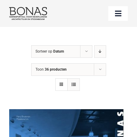
Ga
naar
Toggle
inhoud
Naviga
Berichten
Sorteer op
Datum
Boeken bestellen
Toon
36 producten
Over BONAS
Steun BONAS