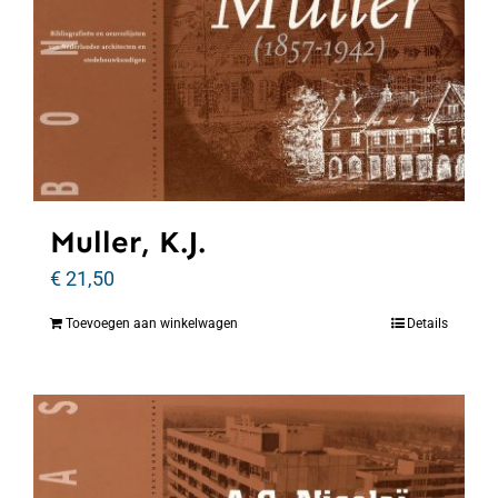
Muller, K.J.
€
21,50
Toevoegen aan winkelwagen
Details