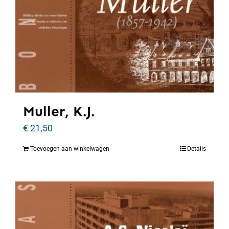
Muller, K.J.
€
21,50
Toevoegen aan winkelwagen
Details