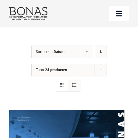
Ga
naar
Toggle
inhoud
Naviga
Berichten
Sorteer op
Datum
Boeken bestellen
Toon
24 producten
Over BONAS
Steun BONAS