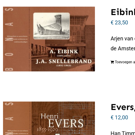
Eibin
€
23,50
Arjen van
de Amste
Toevoegen 
Evers
€
12,00
Han Timmer