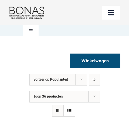
Ga
naar
Toggle
inhoud
Naviga
Berichten
Toggle
Navigation
Mijn account
Boeken bestellen
Winkelwagen
Boekwinkel
Over BONAS
Sorteer op
Populariteit
Steun BONAS
Winkelwagen
Toon
36 producten