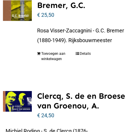
Bremer, G.C.
€
25,50
Rosa Visser-Zaccagnini - G.C. Bremer
(1880-1949). Rijksbouwmeester
Toevoegen aan
Details
winkelwagen
Clercq, S. de en Broese
van Groenou, A.
€
24,50
Michiel Roding - S. de Clercq (1876-