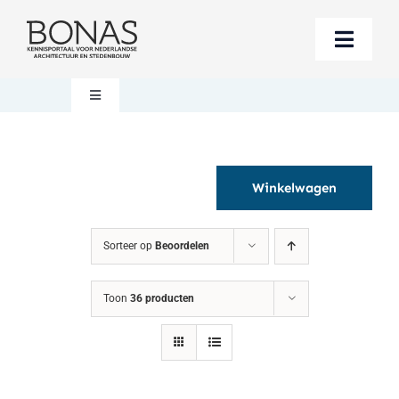
Ga
naar
Toggle
inhoud
Naviga
Berichten
Toggle
Navigation
Mijn account
Boeken bestellen
Winkelwagen
Boekwinkel
Over BONAS
Sorteer op
Beoordelen
Steun BONAS
Winkelwagen
Toon
36 producten