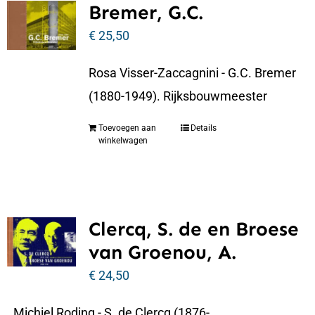
Bremer, G.C.
€
25,50
Rosa Visser-Zaccagnini - G.C. Bremer
(1880-1949). Rijksbouwmeester
Toevoegen aan
Details
winkelwagen
Clercq, S. de en Broese
van Groenou, A.
€
24,50
Michiel Roding - S. de Clercq (1876-