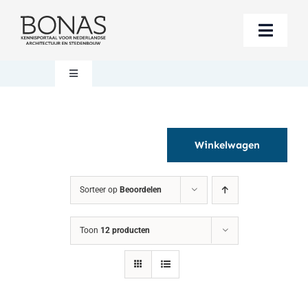
Ga
naar
Toggle
inhoud
Naviga
Berichten
Toggle
Navigation
Mijn account
Boeken bestellen
Winkelwagen
Boekwinkel
Over BONAS
Sorteer op
Beoordelen
Steun BONAS
Winkelwagen
Toon
12 producten