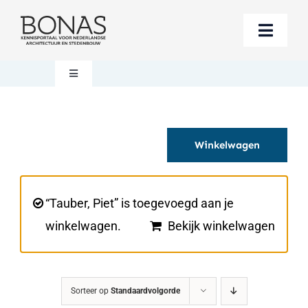
Ga
naar
Toggle
inhoud
Naviga
Berichten
Toggle
Navigation
Mijn account
Boeken bestellen
Winkelwagen
Boekwinkel
Over BONAS
Steun BONAS
Winkelwagen
“Tauber, Piet” is toegevoegd aan je
winkelwagen.
Bekijk winkelwagen
Sorteer op
Standaardvolgorde