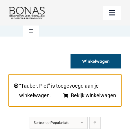
Ga
naar
Toggle
inhoud
Naviga
Berichten
Toggle
Navigation
Mijn account
Boeken bestellen
Winkelwagen
Boekwinkel
Over BONAS
Steun BONAS
Winkelwagen
“Tauber, Piet” is toegevoegd aan je
winkelwagen.
Bekijk winkelwagen
Sorteer op
Populariteit