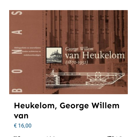
Heukelom, George Willem
van
€
16,00