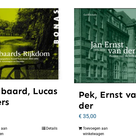
baard, Lucas
Pek, Ernst v
ers
der
€
35,00
 aan
Details
Toevoegen aan
en
winkelwagen