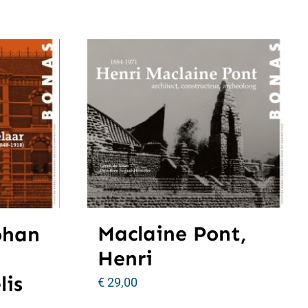
Maclaine Pont,
ohan
Henri
lis
€
29,00