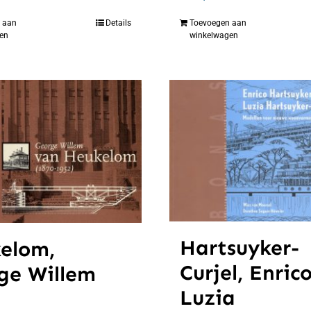
 aan
Details
Toevoegen aan
en
winkelwagen
Hartsuyker-
elom,
Curjel, Enric
ge Willem
Luzia