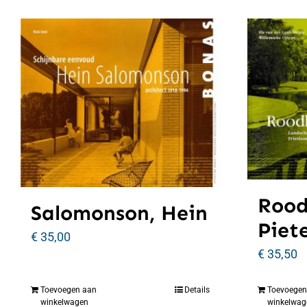
Rood
Salomonson, Hein
Piet
€
35,00
€
35,50
Toevoegen aan
Details
Toevoegen
winkelwagen
winkelwag