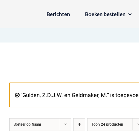
Ga
Berichten
Boeken bestellen
naar
inhoud
“Gulden, Z.D.J.W. en Geldmaker, M.” is toegevo
Sorteer op
Naam
Toon
24 producten