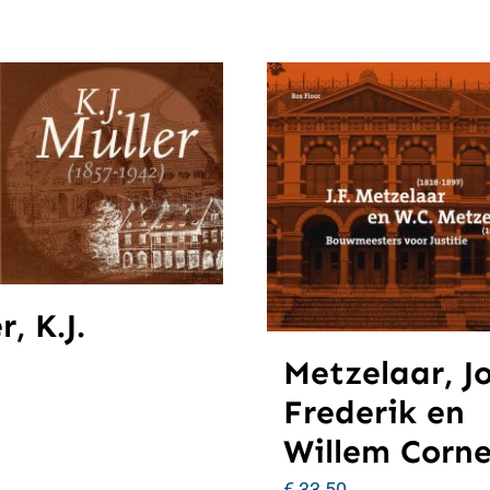
r, K.J.
Metzelaar, J
Frederik en
Willem Corne
€
33,50