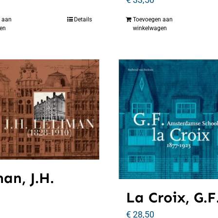
 aan
Details
Toevoegen aan
en
winkelwagen
an, J.H.
La Croix, G.F
€
28,50