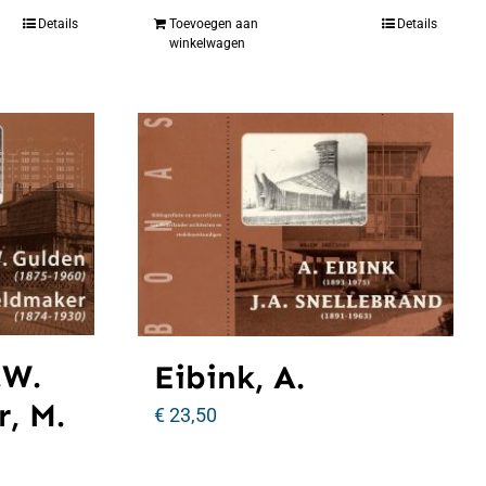
Details
Toevoegen aan
Details
winkelwagen
.W.
Eibink, A.
, M.
€
23,50