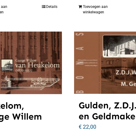
 aan
Details
Toevoegen aan
en
winkelwagen
Gulden, Z.D.J
elom,
en Geldmaker
ge Willem
€
22,00