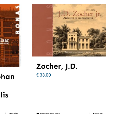
Zocher, J.D.
ohan
€
33,00
lis
Details
Toevoegen aan
Details