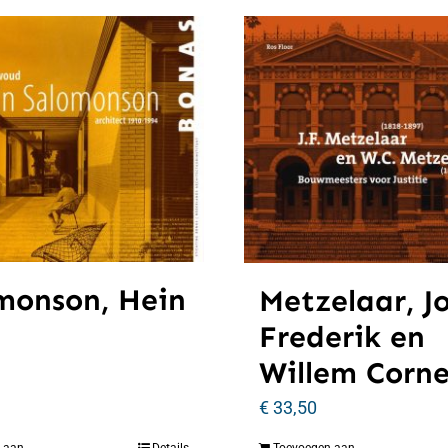
monson, Hein
Metzelaar, J
Frederik en
Willem Corne
€
33,50
 aan
Details
Toevoegen aan