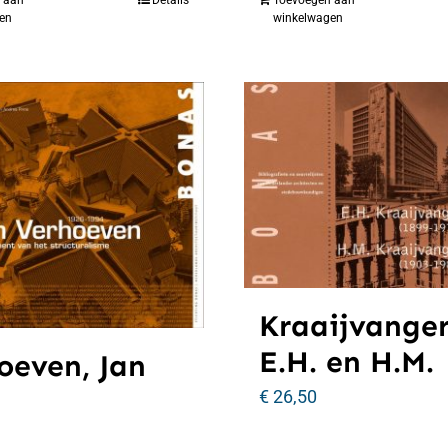
en
winkelwagen
Kraaijvanger
E.H. en H.M.
oeven, Jan
€
26,50