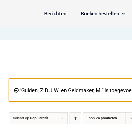
Ga
Berichten
Boeken bestellen
naar
inhoud
“Gulden, Z.D.J.W. en Geldmaker, M.” is toegevo
Sorteer op
Populariteit
Toon
24 producten