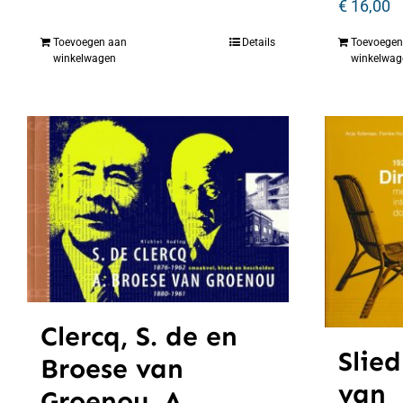
€
16,00
Toevoegen aan
Details
Toevoegen
winkelwagen
winkelwag
Clercq, S. de en
Slied
Broese van
van
Groenou, A.