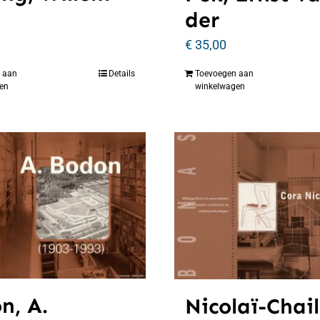
der
€
35,00
 aan
Details
Toevoegen aan
en
winkelwagen
n, A.
Nicolaï-Chail