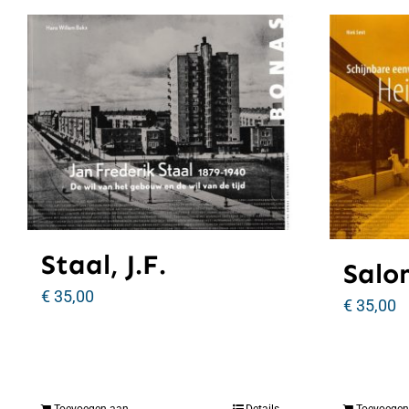
Staal, J.F.
Salo
€
35,00
€
35,00
Toevoegen aan
Details
Toevoegen