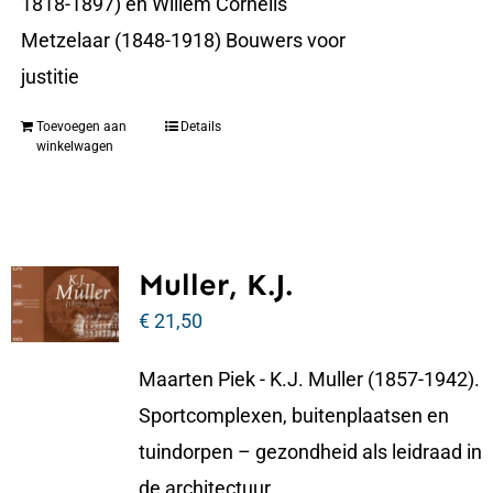
1818-1897) en Willem Cornelis
Metzelaar (1848-1918) Bouwers voor
justitie
Toevoegen aan
Details
winkelwagen
Muller, K.J.
€
21,50
Maarten Piek - K.J. Muller (1857-1942).
Sportcomplexen, buitenplaatsen en
tuindorpen – gezondheid als leidraad in
de architectuur