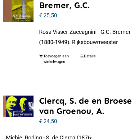
Bremer, G.C.
€
25,50
Rosa Visser-Zaccagnini - G.C. Bremer
(1880-1949). Rijksbouwmeester
Toevoegen aan
Details
winkelwagen
Clercq, S. de en Broese
van Groenou, A.
€
24,50
Michiel Roding - S. de Clercq (1876-