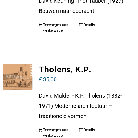
David Keuning - Piet Tauber (1927),
Bouwen naar opdracht
Toevoegen aan
Details
winkelwagen
Tholens, K.P.
€
35,00
David Mulder - K.P. Tholens (1882-
1971) Moderne architectuur –
traditionele vormen
Toevoegen aan
Details
winkelwagen