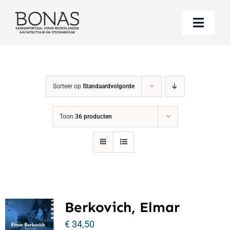
Ga
naar
Toggle
inhoud
Naviga
Berichten
Sorteer op
Standaardvolgorde
Boeken bestellen
Toon
36 producten
Over BONAS
Steun BONAS
Berkovich, Elmar
€
34,50