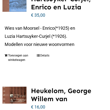
Enrico en Luzia
€
35,00
Wies van Moorsel - Enrico(*1925) en
Luzia Hartsuyker-Curjel (*1926).
Modellen voor nieuwe woonvormen
Toevoegen aan
Details
winkelwagen
Heukelom, George
Willem van
€
16,00