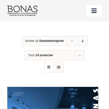
Ga
naar
Toggle
inhoud
Naviga
Berichten
Sorteer op
Standaardvolgorde
Boeken bestellen
Toon
24 producten
Over BONAS
Steun BONAS