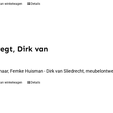
aan winkelwagen
Details
regt, Dirk van
naar, Femke Huisman - Dirk van Sliedrecht, meubelontwer
aan winkelwagen
Details