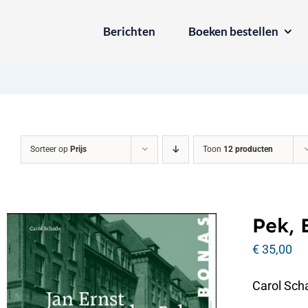
Ga
Berichten
Boeken bestellen
naar
inhoud
Sorteer op
Prijs
Toon
12 producten
Pek, 
€
35,00
Carol Scha