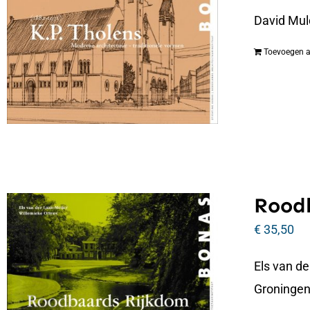
David Mul
Toevoegen 
Roodb
€
35,50
Els van d
Groningen