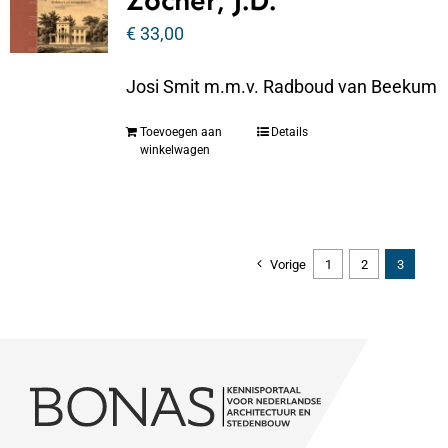
Zocher, J.D.
€
33,00
Josi Smit m.m.v. Radboud van Beekum
Toevoegen aan
Details
winkelwagen
Vorige
1
2
3