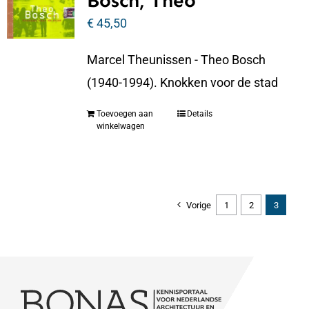
Bosch, Theo
€
45,50
Marcel Theunissen - Theo Bosch
(1940-1994). Knokken voor de stad
Toevoegen aan
Details
winkelwagen
Vorige
1
2
3