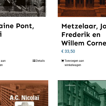
aine Pont,
Metzelaar, J
i
Frederik en
Willem Corne
€
33,50
 aan
Details
Toevoegen aan
en
winkelwagen