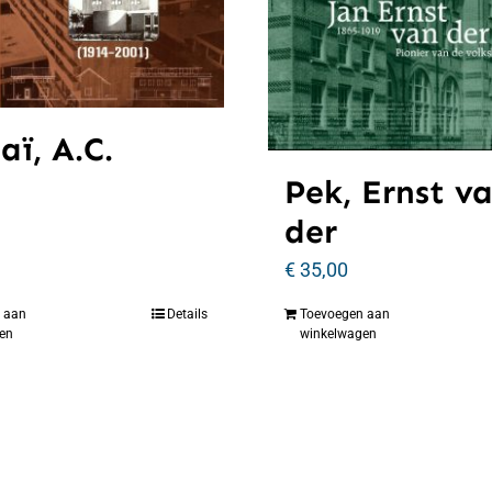
aï, A.C.
Pek, Ernst v
der
€
35,00
 aan
Details
Toevoegen aan
en
winkelwagen