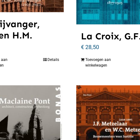
ijvanger,
 en H.M.
La Croix, G.F
€
28,50
 aan
Details
Toevoegen aan
en
winkelwagen