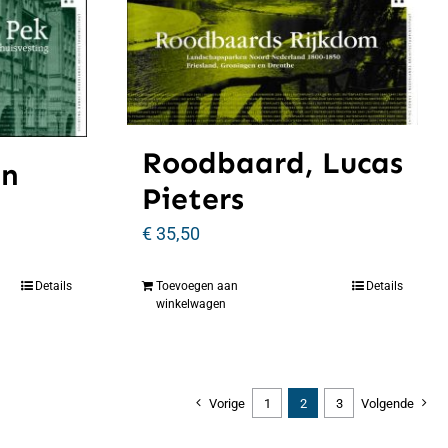
Roodbaard, Lucas
an
Pieters
€
35,50
Details
Toevoegen aan
Details
winkelwagen
Vorige
1
2
3
Volgende