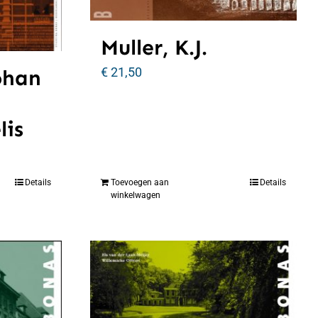
Muller, K.J.
€
21,50
ohan
lis
Details
Toevoegen aan
Details
winkelwagen