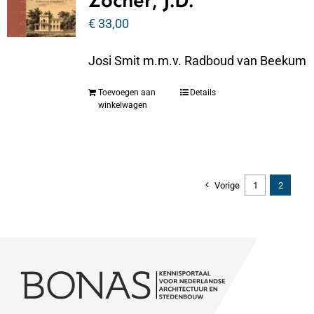
Zocher, J.D.
€
33,00
Josi Smit m.m.v. Radboud van Beekum
Toevoegen aan
Details
winkelwagen
Vorige
1
2