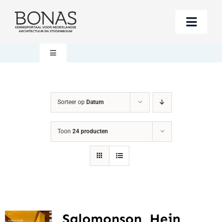
Ga
naar
Toggle
inhoud
Naviga
Berichten
Toggle
Navigation
Mijn account
Boeken bestellen
Sorteer op
Datum
Boekwinkel
Over BONAS
Toon
24 producten
Steun BONAS
Winkelwagen
Salomonson, Hein