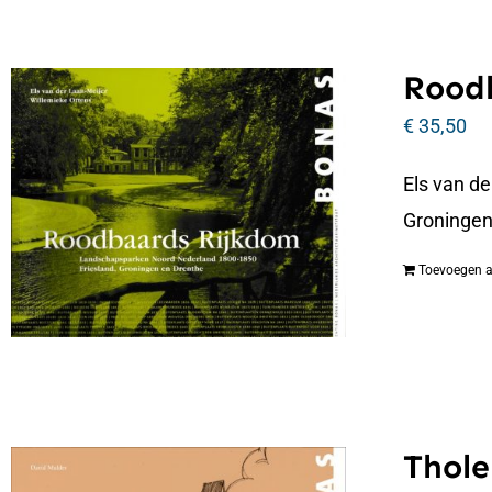
Roodb
€
35,50
Els van d
Groningen
Toevoegen 
Thole