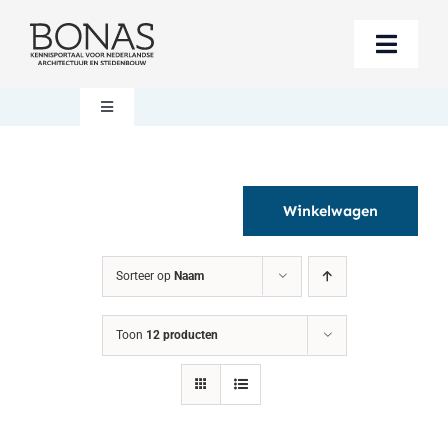
Ga
naar
Toggle
inhoud
Naviga
Berichten
Toggle
Navigation
Mijn account
Boeken bestellen
Winkelwagen
Boekwinkel
Over BONAS
Sorteer op
Naam
Steun BONAS
Winkelwagen
Toon
12 producten