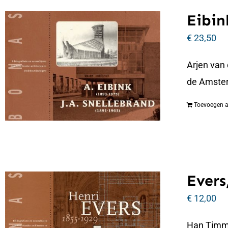
Eibin
€
23,50
Arjen van
de Amste
Toevoegen 
Evers
€
12,00
Han Timmer