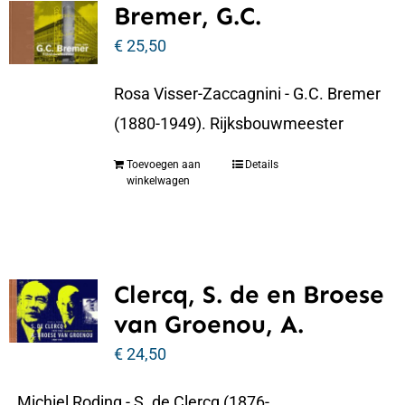
Bremer, G.C.
€
25,50
Rosa Visser-Zaccagnini - G.C. Bremer
(1880-1949). Rijksbouwmeester
Toevoegen aan
Details
winkelwagen
Clercq, S. de en Broese
van Groenou, A.
€
24,50
Michiel Roding - S. de Clercq (1876-