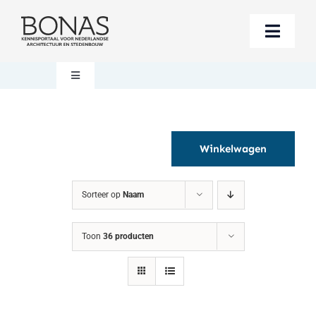
Ga
naar
Toggle
inhoud
Naviga
Berichten
Toggle
Navigation
Mijn account
Boeken bestellen
Winkelwagen
Boekwinkel
Over BONAS
Sorteer op
Naam
Steun BONAS
Winkelwagen
Toon
36 producten