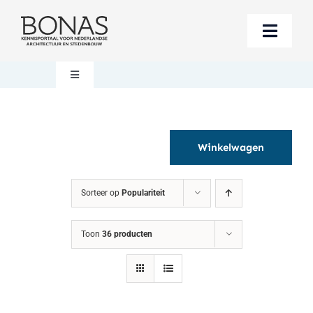
Ga
naar
Toggle
inhoud
Naviga
Berichten
Toggle
Navigation
Mijn account
Boeken bestellen
Winkelwagen
Boekwinkel
Over BONAS
Sorteer op
Populariteit
Steun BONAS
Winkelwagen
Toon
36 producten