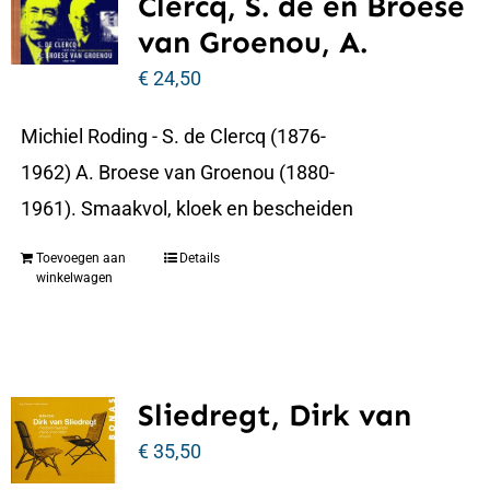
Clercq, S. de en Broese
van Groenou, A.
€
24,50
Michiel Roding - S. de Clercq (1876-
1962) A. Broese van Groenou (1880-
1961). Smaakvol, kloek en bescheiden
Toevoegen aan
Details
winkelwagen
Sliedregt, Dirk van
€
35,50