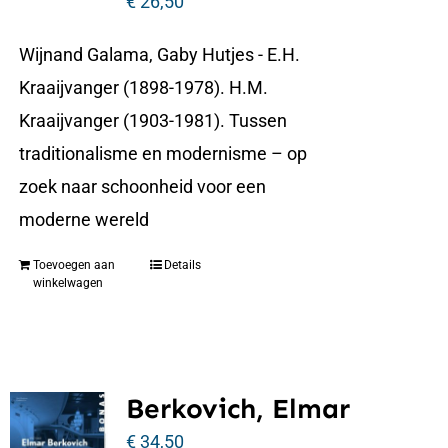
€
26,50
Wijnand Galama, Gaby Hutjes - E.H.
Kraaijvanger (1898-1978). H.M.
Kraaijvanger (1903-1981). Tussen
traditionalisme en modernisme – op
zoek naar schoonheid voor een
moderne wereld
Toevoegen aan
Details
winkelwagen
Berkovich, Elmar
€
34,50