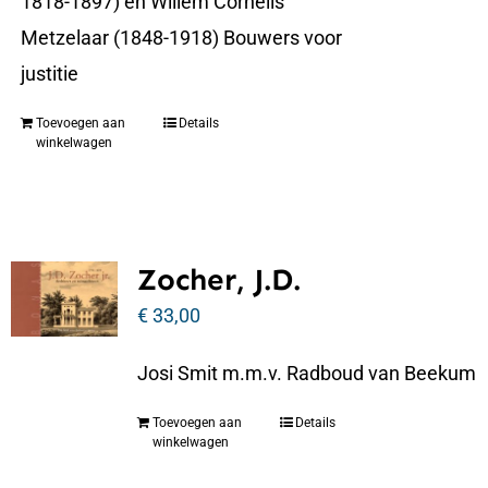
1818-1897) en Willem Cornelis
Metzelaar (1848-1918) Bouwers voor
justitie
Toevoegen aan
Details
winkelwagen
Zocher, J.D.
€
33,00
Josi Smit m.m.v. Radboud van Beekum
Toevoegen aan
Details
winkelwagen