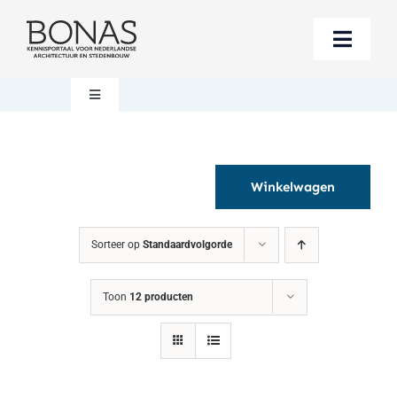
Ga
naar
Toggle
inhoud
Naviga
Berichten
Toggle
Navigation
Mijn account
Boeken bestellen
Winkelwagen
Boekwinkel
Over BONAS
Sorteer op
Standaardvolgorde
Steun BONAS
Winkelwagen
Toon
12 producten