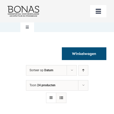
Ga
naar
Toggle
inhoud
Naviga
Berichten
Toggle
Navigation
Mijn account
Boeken bestellen
Winkelwagen
Boekwinkel
Over BONAS
Sorteer op
Datum
Steun BONAS
Winkelwagen
Toon
24 producten