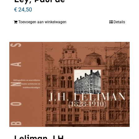
€
24,50
Toevoegen aan winkelwagen
Details
Leliman, J.H.