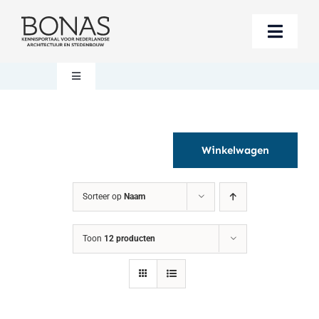
Ga
naar
Toggle
inhoud
Naviga
Berichten
Toggle
Navigation
Mijn account
Boeken bestellen
Winkelwagen
Boekwinkel
Over BONAS
Sorteer op
Naam
Steun BONAS
Winkelwagen
Toon
12 producten