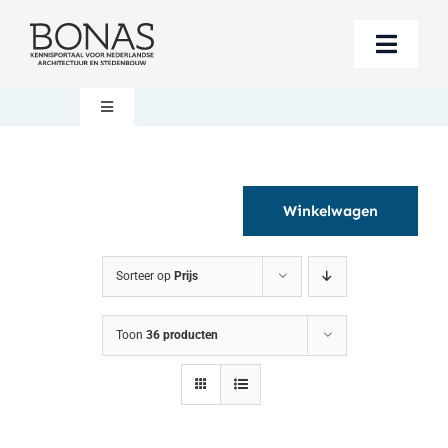
Ga
naar
Toggle
inhoud
Naviga
Berichten
Toggle
Navigation
Mijn account
Boeken bestellen
Winkelwagen
Boekwinkel
Over BONAS
Sorteer op
Prijs
Steun BONAS
Winkelwagen
Toon
36 producten