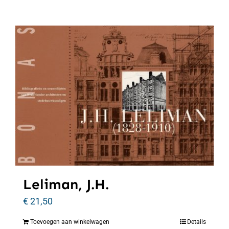
Leliman, J.H.
€
21,50
Toevoegen aan winkelwagen
Details