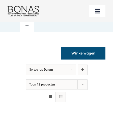
Ga
naar
Toggle
inhoud
Naviga
Berichten
Toggle
Navigation
Mijn account
Boeken bestellen
Winkelwagen
Boekwinkel
Over BONAS
Sorteer op
Datum
Steun BONAS
Winkelwagen
Toon
12 producten