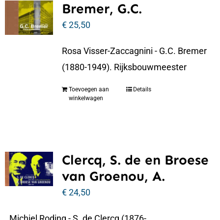
Bremer, G.C.
€
25,50
Rosa Visser-Zaccagnini - G.C. Bremer
(1880-1949). Rijksbouwmeester
Toevoegen aan
Details
winkelwagen
Clercq, S. de en Broese
van Groenou, A.
€
24,50
Michiel Roding - S. de Clercq (1876-