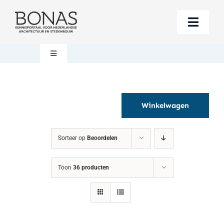
Ga
naar
Toggle
inhoud
Naviga
Berichten
Toggle
Navigation
Mijn account
Boeken bestellen
Winkelwagen
Boekwinkel
Over BONAS
Sorteer op
Beoordelen
Steun BONAS
Winkelwagen
Toon
36 producten