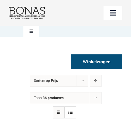
Ga
naar
Toggle
inhoud
Naviga
Berichten
Toggle
Navigation
Mijn account
Boeken bestellen
Winkelwagen
Boekwinkel
Over BONAS
Sorteer op
Prijs
Steun BONAS
Winkelwagen
Toon
36 producten