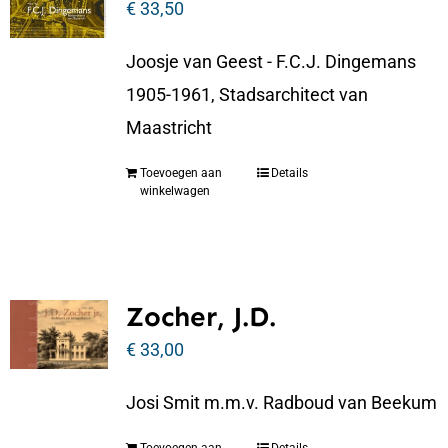
€
33,50
Joosje van Geest - F.C.J. Dingemans
1905-1961, Stadsarchitect van
Maastricht
Toevoegen aan
Details
winkelwagen
Zocher, J.D.
€
33,00
Josi Smit m.m.v. Radboud van Beekum