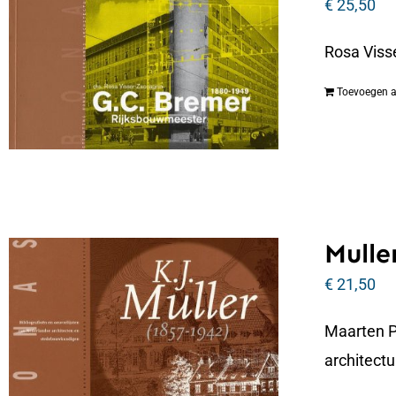
€
25,50
Rosa Viss
Toevoegen 
Muller
€
21,50
Maarten P
architectu