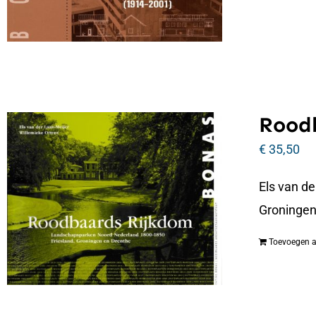
Roodb
€
35,50
Els van d
Groningen
Toevoegen 