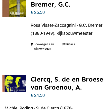
Bremer, G.C.
€
25,50
Rosa Visser-Zaccagnini - G.C. Bremer
(1880-1949). Rijksbouwmeester
Toevoegen aan
Details
winkelwagen
Clercq, S. de en Broese
van Groenou, A.
€
24,50
Michiel Roding - S. de Clercq (1876-