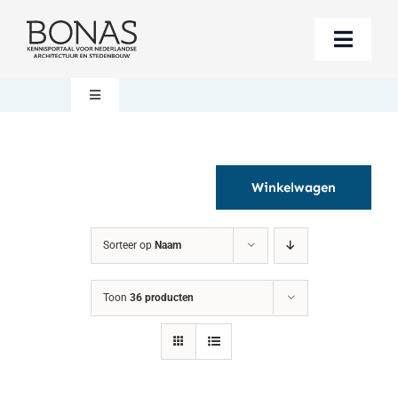
Ga
naar
Toggle
inhoud
Naviga
Berichten
Toggle
Navigation
Mijn account
Boeken bestellen
Winkelwagen
Boekwinkel
Over BONAS
Sorteer op
Naam
Steun BONAS
Winkelwagen
Toon
36 producten