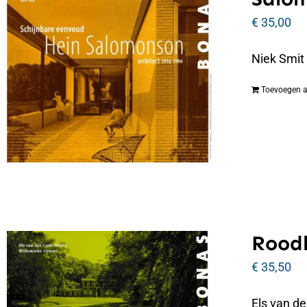
€
35,00
Niek Smit
Toevoegen 
Roodb
€
35,50
Els van d