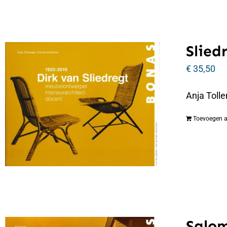
Slied
€
35,50
Anja Tolle
Toevoegen 
Salo