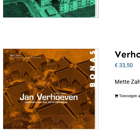
Verho
€
33,50
Mette Zah
Toevoegen 