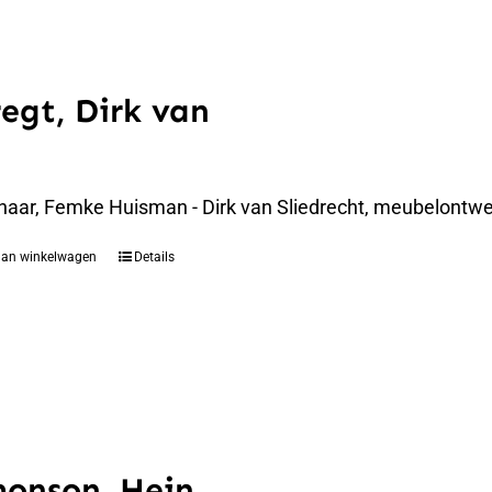
regt, Dirk van
naar, Femke Huisman - Dirk van Sliedrecht, meubelontwer
aan winkelwagen
Details
monson, Hein