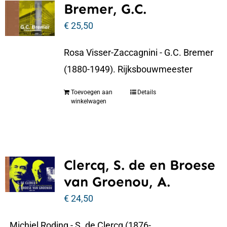
Bremer, G.C.
€
25,50
Rosa Visser-Zaccagnini - G.C. Bremer
(1880-1949). Rijksbouwmeester
Toevoegen aan
Details
winkelwagen
Clercq, S. de en Broese
van Groenou, A.
€
24,50
Michiel Roding - S. de Clercq (1876-