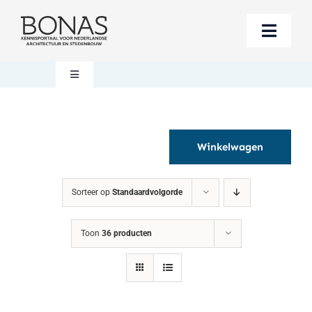
Ga
naar
Toggle
inhoud
Naviga
Berichten
Toggle
Navigation
Mijn account
Boeken bestellen
Winkelwagen
Boekwinkel
Over BONAS
Sorteer op
Standaardvolgorde
Steun BONAS
Winkelwagen
Toon
36 producten