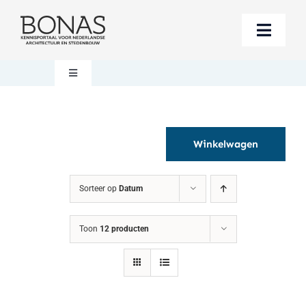
Ga
naar
Toggle
inhoud
Naviga
Berichten
Toggle
Navigation
Mijn account
Boeken bestellen
Winkelwagen
Boekwinkel
Over BONAS
Sorteer op
Datum
Steun BONAS
Winkelwagen
Toon
12 producten