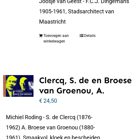
Joosje van Geest - F.C.J. Dingemans
1905-1961, Stadsarchitect van
Maastricht
Toevoegen aan
Details
winkelwagen
Clercq, S. de en Broese
van Groenou, A.
€
24,50
Michiel Roding - S. de Clercq (1876-
1962) A. Broese van Groenou (1880-
1961). Smaakvol, kloek en bescheiden