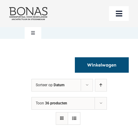
Ga
naar
Toggle
inhoud
Naviga
Berichten
Toggle
Navigation
Mijn account
Boeken bestellen
Winkelwagen
Boekwinkel
Over BONAS
Sorteer op
Datum
Steun BONAS
Winkelwagen
Toon
36 producten