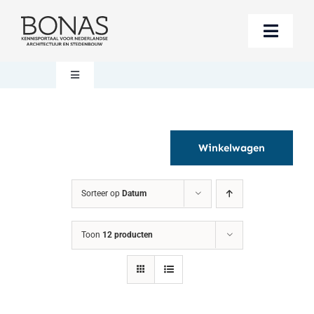
Ga
naar
Toggle
inhoud
Naviga
Berichten
Toggle
Navigation
Mijn account
Boeken bestellen
Winkelwagen
Boekwinkel
Over BONAS
Sorteer op
Datum
Steun BONAS
Winkelwagen
Toon
12 producten