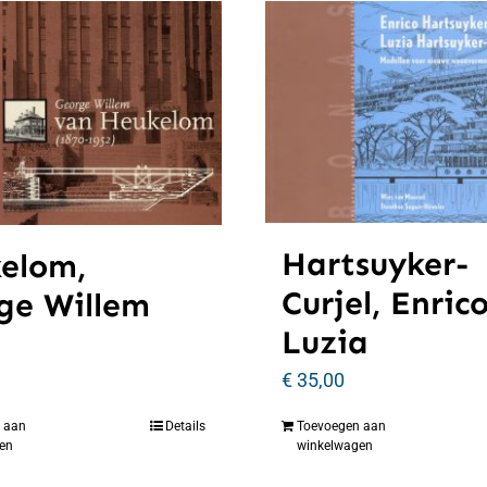
Hartsuyker-
elom,
Curjel, Enric
ge Willem
Luzia
€
35,00
 aan
Details
Toevoegen aan
en
winkelwagen