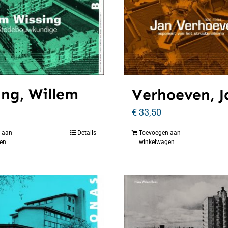
ing, Willem
Verhoeven, J
€
33,50
 aan
Details
Toevoegen aan
en
winkelwagen