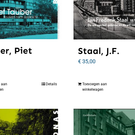
er, Piet
Staal, J.F.
€
35,00
 aan
Details
Toevoegen aan
en
winkelwagen