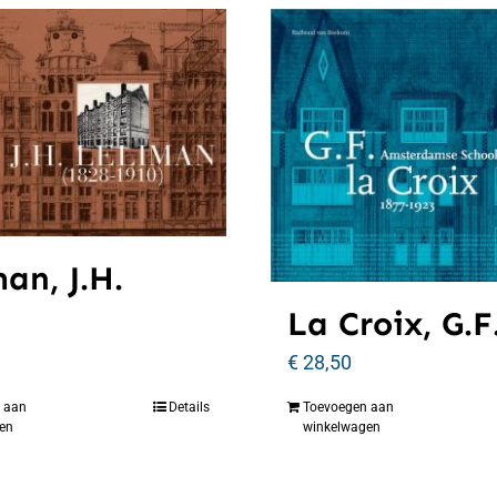
an, J.H.
La Croix, G.F
€
28,50
 aan
Details
Toevoegen aan
en
winkelwagen