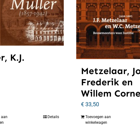
r, K.J.
Metzelaar, J
Frederik en
Willem Corne
€
33,50
 aan
Details
Toevoegen aan
en
winkelwagen