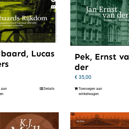
baard, Lucas
Pek, Ernst v
ers
der
€
35,00
 aan
Details
Toevoegen aan
en
winkelwagen