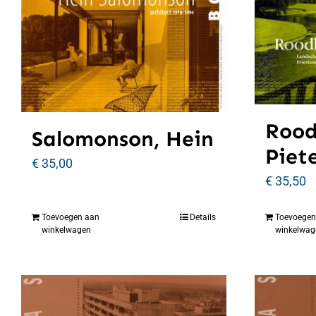
Rood
Salomonson, Hein
Piet
€
35,00
€
35,50
Toevoegen aan
Details
Toevoegen
winkelwagen
winkelwag