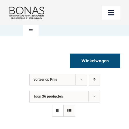
Ga
naar
Toggle
inhoud
Naviga
Berichten
Toggle
Navigation
Mijn account
Boeken bestellen
Winkelwagen
Boekwinkel
Over BONAS
Sorteer op
Prijs
Steun BONAS
Winkelwagen
Toon
36 producten