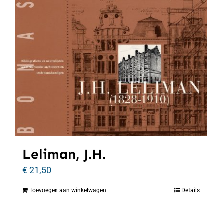
Leliman, J.H.
€
21,50
Toevoegen aan winkelwagen
Details