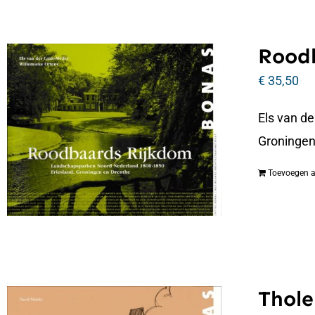
Roodb
€
35,50
Els van d
Groningen
Toevoegen 
Thole