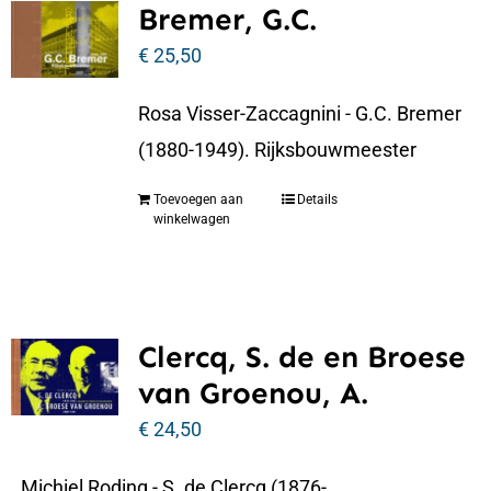
Bremer, G.C.
€
25,50
Rosa Visser-Zaccagnini - G.C. Bremer
(1880-1949). Rijksbouwmeester
Toevoegen aan
Details
winkelwagen
Clercq, S. de en Broese
van Groenou, A.
€
24,50
Michiel Roding - S. de Clercq (1876-