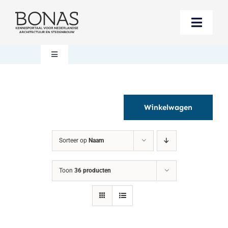
Ga
naar
Toggle
inhoud
Naviga
Berichten
Toggle
Navigation
Mijn account
Boeken bestellen
Winkelwagen
Boekwinkel
Over BONAS
Sorteer op
Naam
Steun BONAS
Winkelwagen
Toon
36 producten