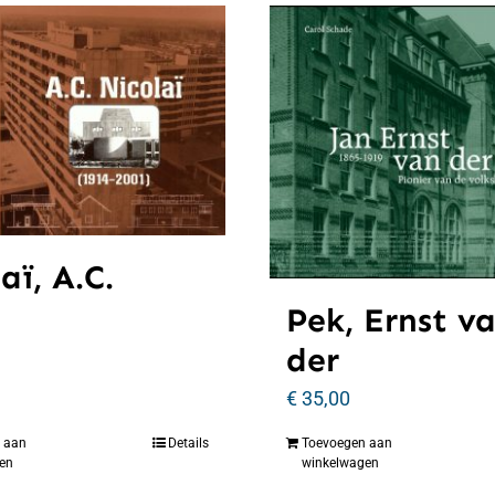
aï, A.C.
Pek, Ernst v
der
€
35,00
 aan
Details
Toevoegen aan
en
winkelwagen