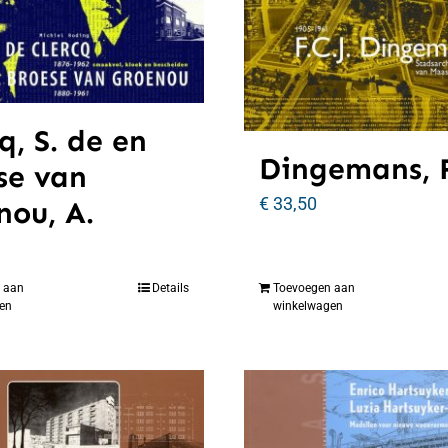
q, S. de en
Dingemans, F
se van
€
33,50
nou, A.
 aan
Details
Toevoegen aan
en
winkelwagen