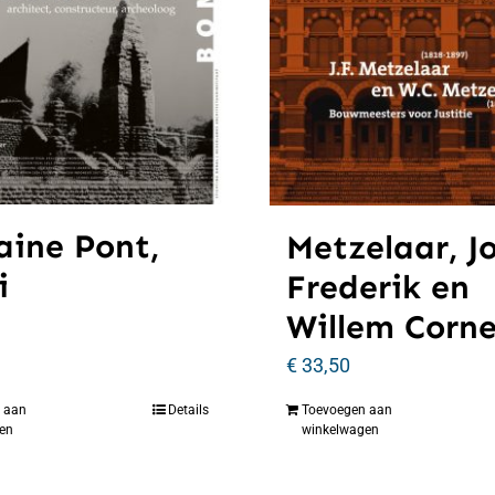
aine Pont,
Metzelaar, J
i
Frederik en
Willem Corne
€
33,50
 aan
Details
Toevoegen aan
en
winkelwagen