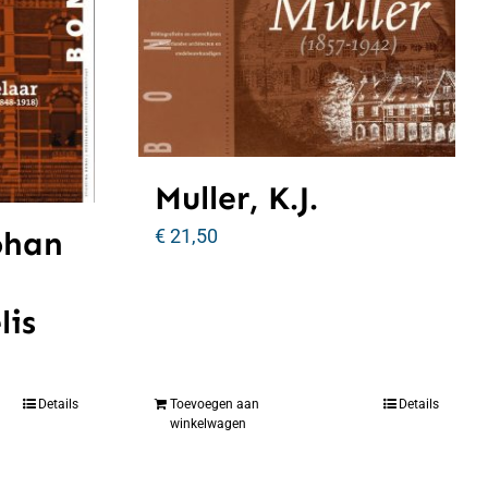
Muller, K.J.
€
21,50
ohan
lis
Details
Toevoegen aan
Details
winkelwagen