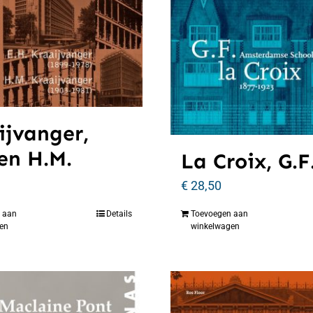
ijvanger,
 en H.M.
La Croix, G.F
€
28,50
 aan
Details
Toevoegen aan
en
winkelwagen