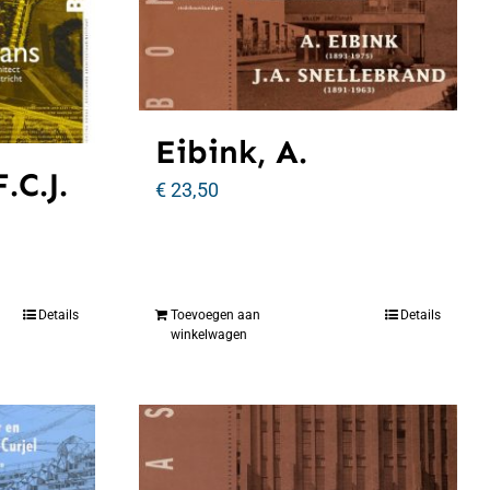
Eibink, A.
.C.J.
€
23,50
Details
Toevoegen aan
Details
winkelwagen