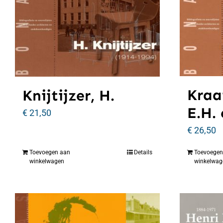
Kraa
Knijtijzer, H.
E.H.
€
21,50
€
26,50
Toevoegen aan
Details
Toevoegen
winkelwagen
winkelwag