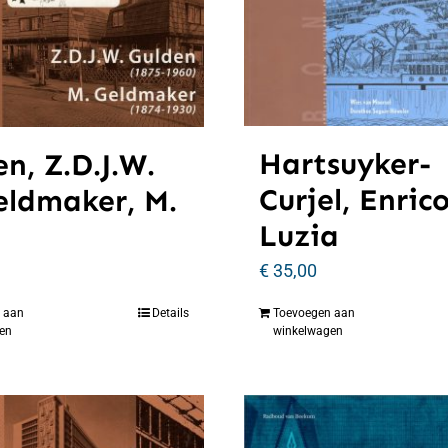
Hartsuyker-
n, Z.D.J.W.
Curjel, Enric
eldmaker, M.
Luzia
€
35,00
 aan
Details
Toevoegen aan
en
winkelwagen