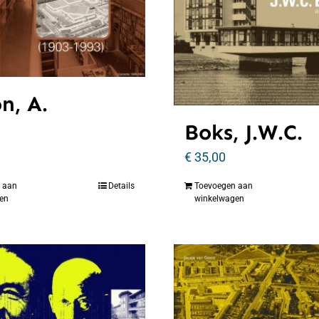
n, A.
Boks, J.W.C.
€
35,00
 aan
Details
Toevoegen aan
en
winkelwagen