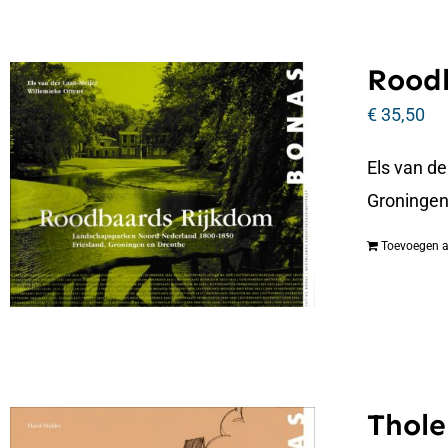
Roodb
€
35,50
Els van d
Groningen
Toevoegen 
Thole