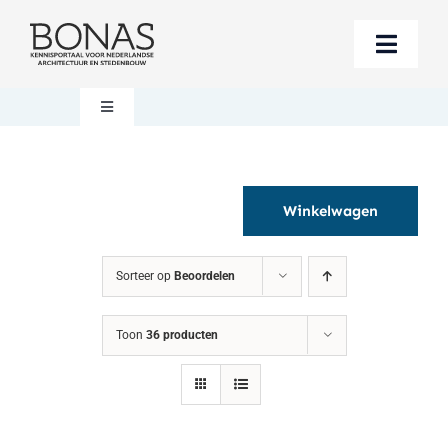
Ga
naar
Toggle
inhoud
Naviga
Berichten
Toggle
Navigation
Mijn account
Boeken bestellen
Winkelwagen
Boekwinkel
Over BONAS
Sorteer op
Beoordelen
Steun BONAS
Winkelwagen
Toon
36 producten