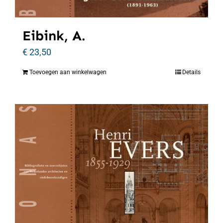
Eibink, A.
€
23,50
Toevoegen aan winkelwagen
Details