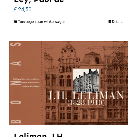
€
24,50
Toevoegen aan winkelwagen
Details
Leliman, J.H.