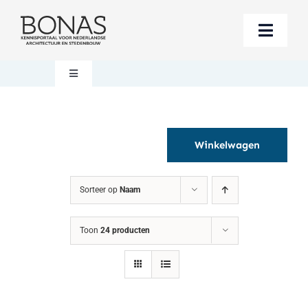
Ga
naar
Toggle
inhoud
Naviga
Berichten
Toggle
Navigation
Mijn account
Boeken bestellen
Winkelwagen
Boekwinkel
Over BONAS
Sorteer op
Naam
Steun BONAS
Winkelwagen
Toon
24 producten