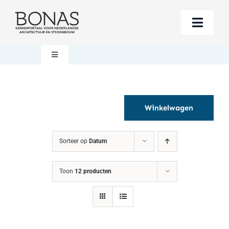
Ga
naar
Toggle
inhoud
Naviga
Berichten
Toggle
Navigation
Mijn account
Boeken bestellen
Winkelwagen
Boekwinkel
Over BONAS
Sorteer op
Datum
Steun BONAS
Winkelwagen
Toon
12 producten