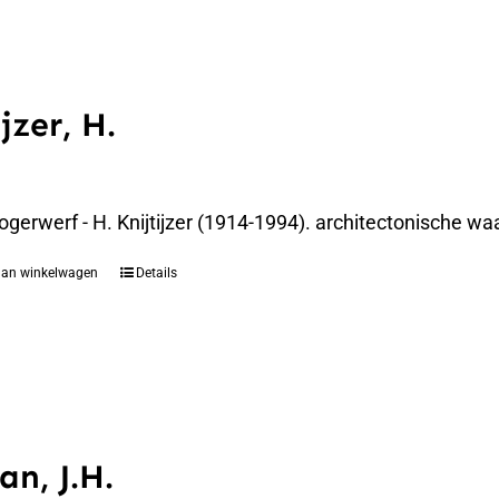
jzer, H.
gerwerf - H. Knijtijzer (1914-1994). architectonische waa
aan winkelwagen
Details
an, J.H.