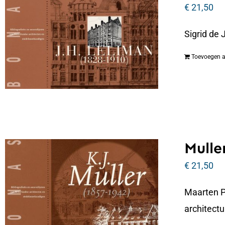
€
21,50
Sigrid de
Toevoegen 
Muller
€
21,50
Maarten P
architectu