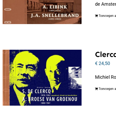
de Amste
Toevoegen 
Clerc
€
24,50
Michiel R
Toevoegen 