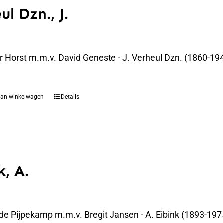
ul Dzn., J.
er Horst m.m.v. David Geneste - J. Verheul Dzn. (1860-194
aan winkelwagen
Details
k, A.
 de Pijpekamp m.m.v. Bregit Jansen - A. Eibink (1893-19