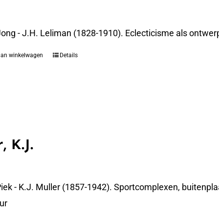
 Jong - J.H. Leliman (1828-1910). Eclecticisme als ont
aan winkelwagen
Details
, K.J.
iek - K.J. Muller (1857-1942). Sportcomplexen, buitenpla
ur