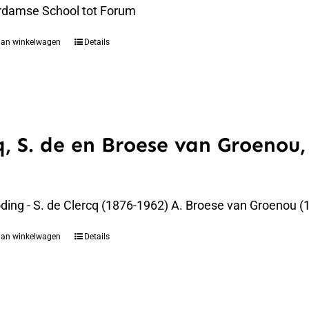
rdamse School tot Forum
aan winkelwagen
Details
q, S. de en Broese van Groenou,
oding - S. de Clercq (1876-1962) A. Broese van Groenou 
aan winkelwagen
Details