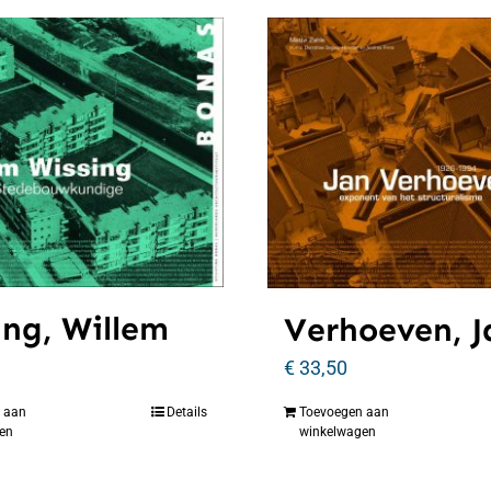
ing, Willem
Verhoeven, J
€
33,50
 aan
Details
Toevoegen aan
en
winkelwagen