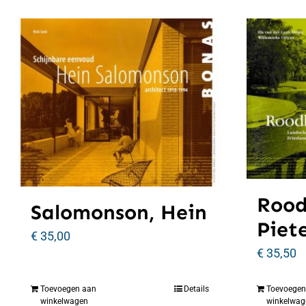
Rood
Salomonson, Hein
Piet
€
35,00
€
35,50
Toevoegen aan
Details
Toevoegen
winkelwagen
winkelwag