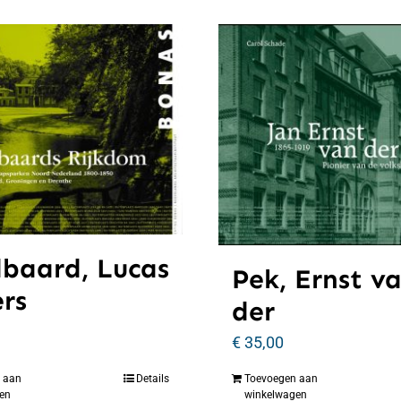
baard, Lucas
Pek, Ernst v
ers
der
€
35,00
 aan
Details
Toevoegen aan
en
winkelwagen